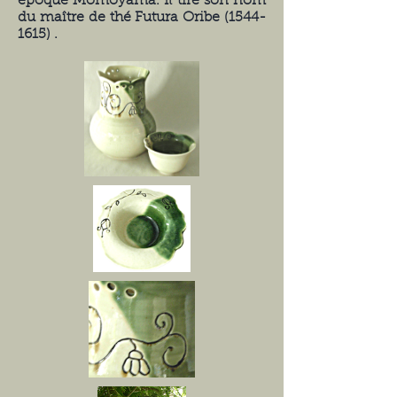
époque Momoyama. Il tire son nom
du maître de thé Futura Oribe
(1544-
1615)
.