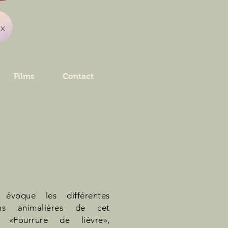
ux
Films
Contact
» évoque les différentes
ions animalières de cet
: «Fourrure de lièvre»,