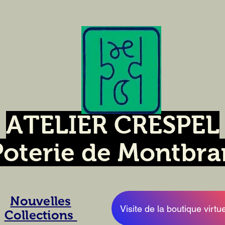
ATELIER CRESPEL
Poterie de Montbra
Nouvelles
Visite de la boutique virtue
Collections