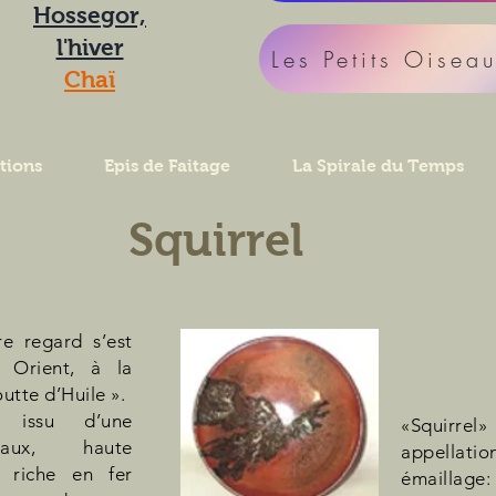
Hossegor,
l'hiver
Les Petits Oisea
Chaï
tions
Epis de Faitage
La Spirale du Temps
Squirrel
re regard s’est
e Orient, à la
utte d’Huile ».
 issu d’une
«Squirrel
maux, haute
appellat
 riche en fer
émaillage