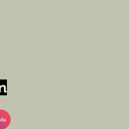
n
lle